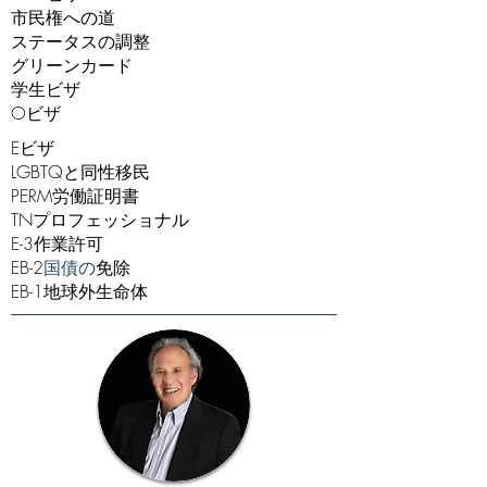
市民権への道
ステータスの調整
グリーンカード
学生ビザ
Oビザ
Eビザ
LGBTQと同性移民
PERM労働証明書
TNプロフェッショナル
E-3作業許可
EB-2
国債の
免除
EB-1地球外生命体